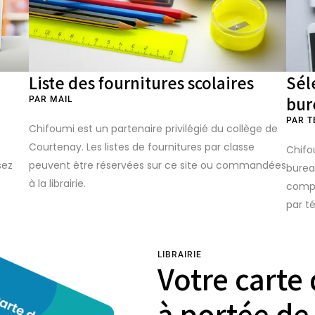
Liste des fournitures scolaires
Sél
bur
PAR MAIL
PAR T
Chifoumi est un partenaire privilégié du collège de
Courtenay. Les listes de fournitures par classe
Chifo
peuvent être réservées sur ce site ou commandées
sez
burea
à la librairie.
compt
par t
LIBRAIRIE
Votre carte 
à portée de