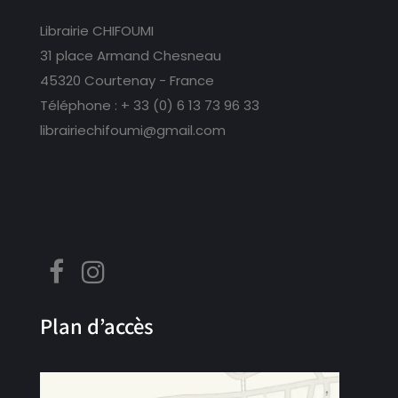
Librairie CHIFOUMI
31 place Armand Chesneau
45320 Courtenay - France
Téléphone :
+ 33 (0) 6 13 73 96 33
librairiechifoumi@gmail.com
Plan d’accès