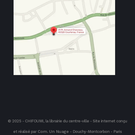
© 2025 - CHIFOUMI, la librairie du centre-ville - Site internet conçu
Com. Un Nuage
et réalisé par
- Douchy-Montcorbon - Paris