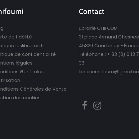
hifoumi
Contact
og
Librairie CHIFOUMI
rte de fidélité
31 place Armand Chesne
tique leslibraires.fr
45320 Courtenay - Franc
litique de confidentialité
Téléphone :
+ 33 (0) 6 13 
ntions légales
33
nditions Générales
librairiechifoumi@gmail.c
tilisation
nditions Générales de Vente
stion des cookies