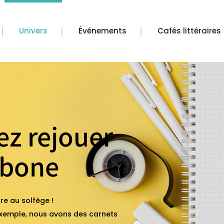
Univers
Événements
Cafés littéraires
ez rejouer
mbone
re au solfège !
 exemple, nous avons des carnets