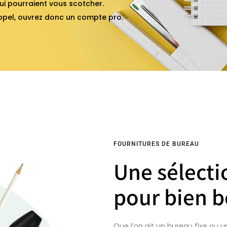
ui pourraient vous scotcher.
appel, ouvrez donc un compte pro.
FOURNITURES DE BUREAU
Une sélecti
pour bien b
Que l’on ait un bureau fixe ou u