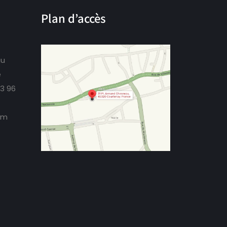
Plan d’accès
au
e
73 96
om