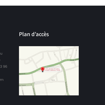
Plan d’accès
au
e
73 96
om