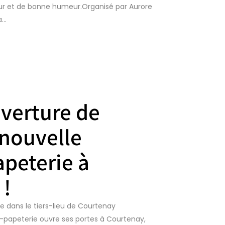
leur et de bonne humeur.Organisé par Aurore
..
verture de
 nouvelle
apeterie à
 !
rie dans le tiers-lieu de Courtenay
ie-papeterie ouvre ses portes à Courtenay,