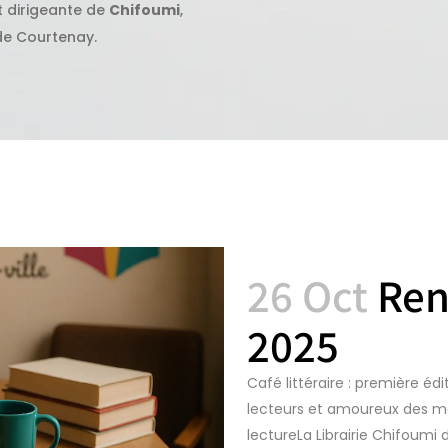
t dirigeante de
Chifoumi
,
 de Courtenay.
26 Oct
Ren
2025
Café littéraire : première édi
lecteurs et amoureux des mo
lectureLa Librairie Chifoum