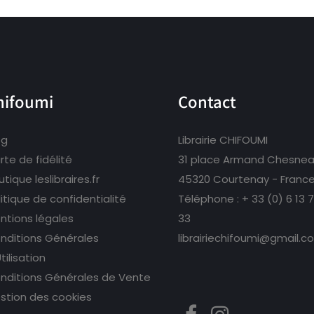
hifoumi
Contact
og
Librairie CHIFOUMI
rte de fidélité
31 place Armand Chesne
tique leslibraires.fr
45320 Courtenay - Franc
litique de confidentialité
Téléphone :
+ 33 (0) 6 13 
ntions légales
33
nditions Générales
librairiechifoumi@gmail.c
tilisation
nditions Générales de Vente
stion des cookies