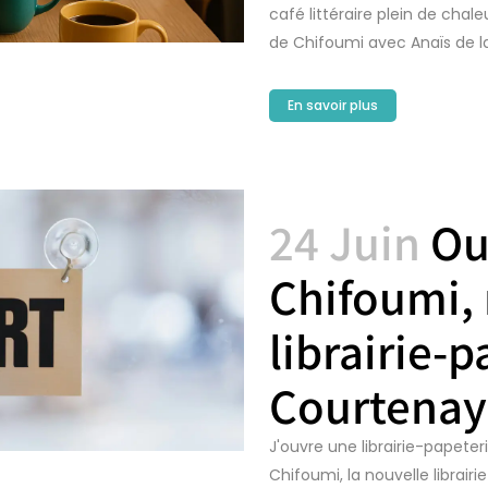
café littéraire plein de cha
de Chifoumi avec Anaïs de la.
En savoir plus
24 Juin
Ou
Chifoumi,
librairie-p
Courtenay
J'ouvre une librairie-papete
Chifoumi, la nouvelle librair