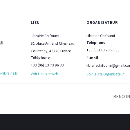
LIEU
ORGANISATEUR
Librairie Chifoumi
Librairie Chifoumi
25
Téléphone
31 place Armand Chesneau
+33 (06) 13 73 96 33
Courtenay
,
45220
France
Téléphone
E-mail
+33 (06) 13 73 96 33
librairechifoumi@gmail.c
librairie.fr
Voir Lieu site web
Voir le site Organisateur
RENCON