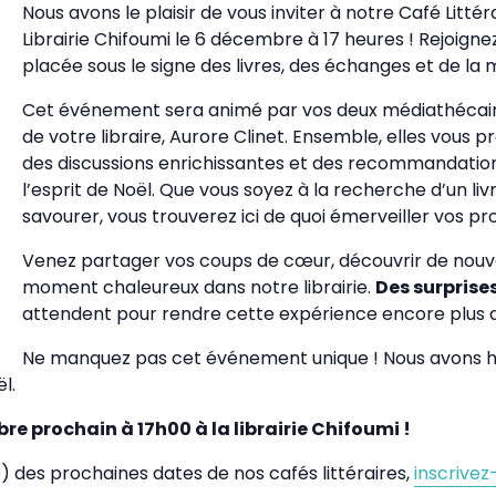
Nous avons le plaisir de vous inviter à notre Café Littéra
Librairie Chifoumi le 6 décembre à 17 heures ! Rejoign
placée sous le signe des livres, des échanges et de la 
Cet événement sera animé par vos deux médiathécair
de votre libraire, Aurore Clinet. Ensemble, elles vous
des discussions enrichissantes et des recommandations
l’esprit de Noël. Que vous soyez à la recherche d’un livre
savourer, vous trouverez ici de quoi émerveiller vos 
Venez partager vos coups de cœur, découvrir de nouvel
moment chaleureux dans notre librairie.
Des surprise
attendent pour rendre cette expérience encore plus 
Ne manquez pas cet événement unique ! Nous avons hâ
l.
e prochain à 17h00 à la librairie Chifoumi !
e) des prochaines dates de nos cafés littéraires,
inscrivez-