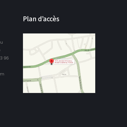
Plan d’accès
au
e
73 96
om