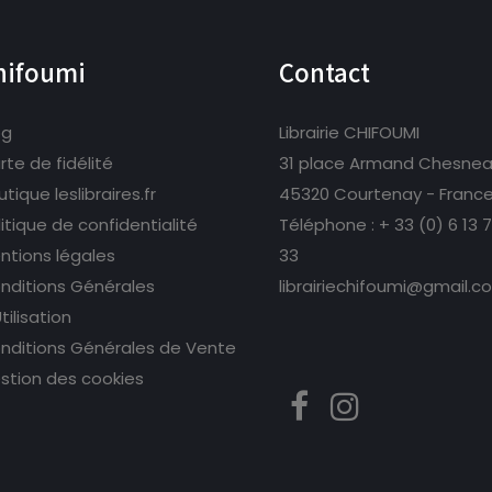
hifoumi
Contact
og
Librairie CHIFOUMI
rte de fidélité
31 place Armand Chesne
tique leslibraires.fr
45320 Courtenay - Franc
litique de confidentialité
Téléphone :
+ 33 (0) 6 13 
ntions légales
33
nditions Générales
librairiechifoumi@gmail.c
tilisation
nditions Générales de Vente
stion des cookies