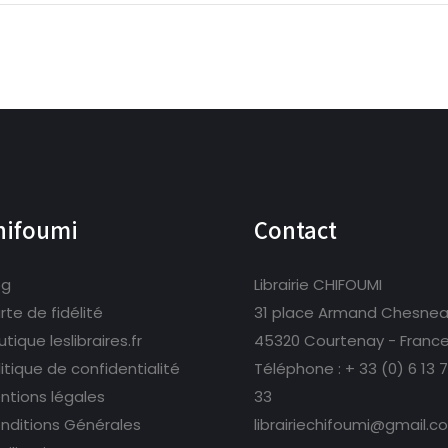
hifoumi
Contact
og
Librairie CHIFOUMI
rte de fidélité
31 place Armand Chesne
tique leslibraires.fr
45320 Courtenay - Franc
litique de confidentialité
Téléphone :
+ 33 (0) 6 13 
ntions légales
33
nditions Générales
librairiechifoumi@gmail.c