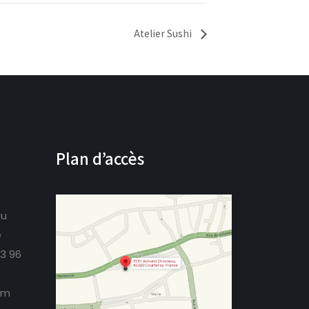
Atelier Sushi
Plan d’accès
au
e
73 96
om