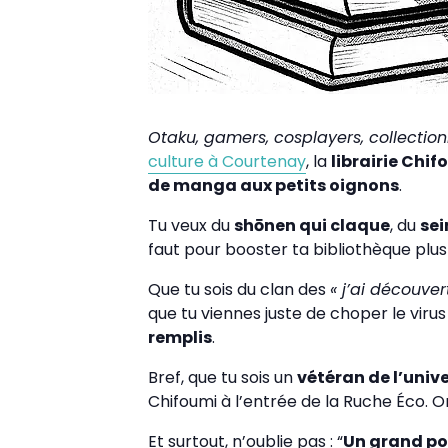
Otaku, gamers, cosplayers, collectio
culture à Courtenay
, la
librairie Chif
de manga aux petits oignons
.
Tu veux du
shōnen qui claque
, du
sei
faut pour booster ta bibliothèque plus 
Que tu sois du clan des
« j’ai découve
que tu viennes juste de choper le viru
remplis
.
Bref, que tu sois un
vétéran de l’univ
Chifoumi à l’entrée de la Ruche Éco. O
Et surtout, n’oublie pas : “
Un grand po