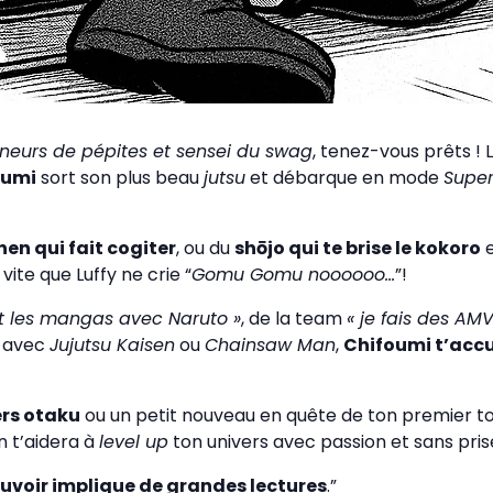
nneurs de pépites et sensei du swag
, tenez-vous prêts ! 
oumi
sort son plus beau
jutsu
et débarque en mode
Super
nen qui fait cogiter
, ou du
shōjo qui te brise le kokoro
e
vite que Luffy ne crie “
Gomu Gomu noooooo…
”!
rt les mangas avec Naruto »
, de la team
« je fais des AM
s avec
Jujutsu Kaisen
ou
Chainsaw Man
,
Chifoumi t’accue
ers otaku
ou un petit nouveau en quête de ton premier tome
n t’aidera à
level up
ton univers avec passion et sans pris
uvoir implique de grandes lectures
.”