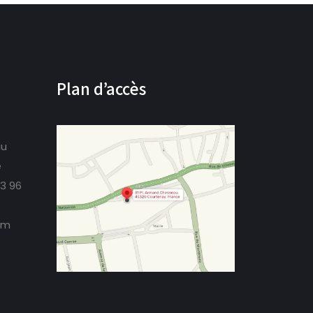
Plan d’accès
au
e
73 96
om