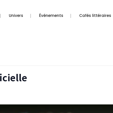
s de CHIFOUMI
Univers
Événements
Cafés littéraires
icielle