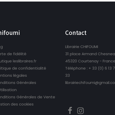
hifoumi
Contact
og
Librairie CHIFOUMI
rte de fidélité
31 place Armand Chesne
tique leslibraires.fr
45320 Courtenay - Franc
litique de confidentialité
Téléphone :
+ 33 (0) 6 13 
ntions légales
33
nditions Générales
librairiechifoumi@gmail.c
tilisation
nditions Générales de Vente
stion des cookies