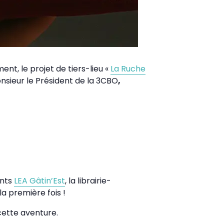
nt, le projet de tiers-lieu «
La Ruche
onsieur le Président de la 3CBO
,
ants
LEA Gâtin’Est
, la librairie-
a première fois !
cette aventure.