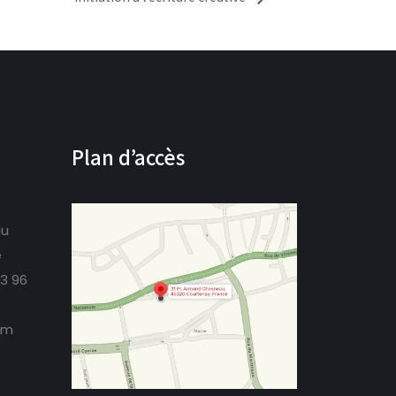
Plan d’accès
au
e
73 96
om