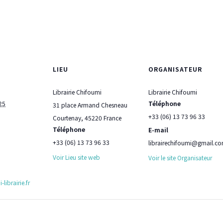
LIEU
ORGANISATEUR
Librairie Chifoumi
Librairie Chifoumi
25
Téléphone
31 place Armand Chesneau
+33 (06) 13 73 96 33
Courtenay
,
45220
France
Téléphone
E-mail
+33 (06) 13 73 96 33
librairechifoumi@gmail.c
Voir Lieu site web
Voir le site Organisateur
librairie.fr