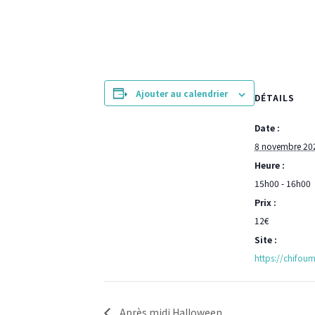
Ajouter au calendrier
DÉTAILS
Date :
8 novembre 20
Heure :
15h00 - 16h00
Prix :
12€
Site :
https://chifoumi-
Après midi Halloween