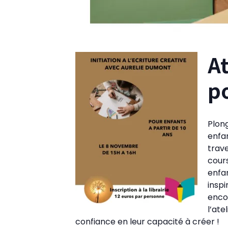
At
p
Plong
enfan
trave
cours
enfan
inspi
encou
l’ate
confiance en leur capacité à créer !