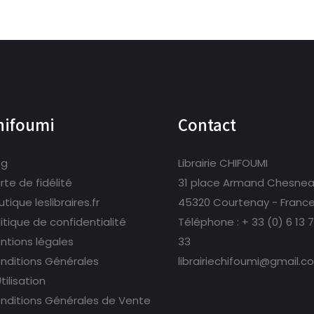
hifoumi
Contact
og
Librairie CHIFOUMI
rte de fidélité
31 place Armand Chesne
tique leslibraires.fr
45320 Courtenay - Franc
litique de confidentialité
Téléphone :
+ 33 (0) 6 13 
ntions légales
33
nditions Générales
librairiechifoumi@gmail.c
tilisation
nditions Générales de Vente