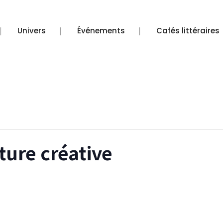
s de CHIFOUMI
Univers
Événements
Cafés littéraires
iture créative