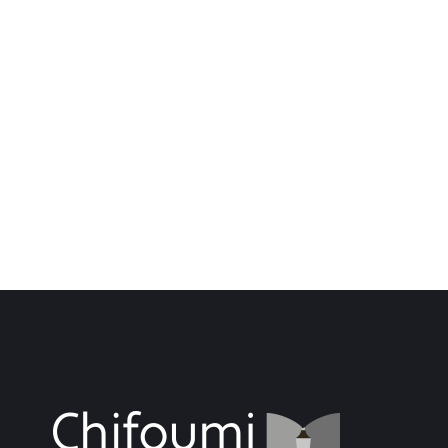
Nous avons célébré la fin des travaux
d'aménagement de la librairie.
Remerciements sincères à toutes les
équipes qui ont contribué à la réalisation
de ce projet et en particulier celles et
ceux de la 3CBO et de l'Association LEA
Gâtin'est qui ont permis que
l'aménagement...