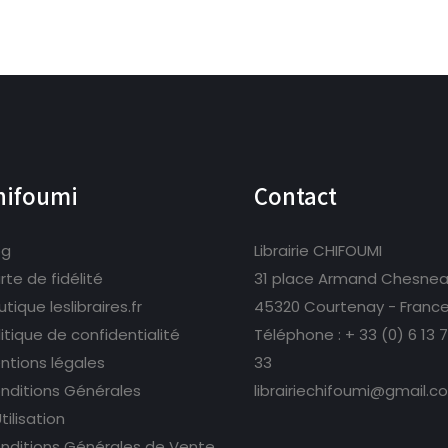
hifoumi
Contact
og
Librairie CHIFOUMI
rte de fidélité
31 place Armand Chesne
tique leslibraires.fr
45320 Courtenay - Franc
litique de confidentialité
Téléphone :
+ 33 (0) 6 13 
ntions légales
33
nditions Générales
librairiechifoumi@gmail.c
tilisation
nditions Générales de Vente