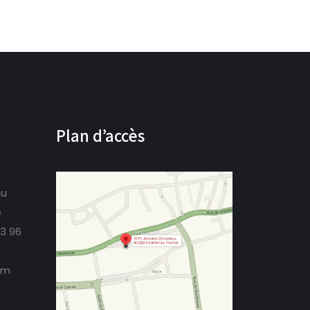
Plan d’accès
au
e
73 96
om