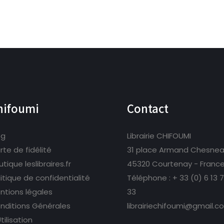
hifoumi
Contact
og
Librairie CHIFOUMI
rte de fidélité
31 place Armand Chesne
tique leslibraires.fr
45320 Courtenay - Franc
litique de confidentialité
Téléphone :
+ 33 (0) 6 13 
ntions légales
33
nditions Générales
librairiechifoumi@gmail.c
tilisation