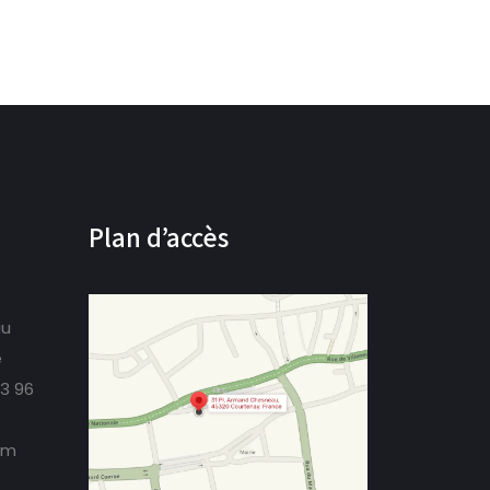
Plan d’accès
au
e
73 96
om